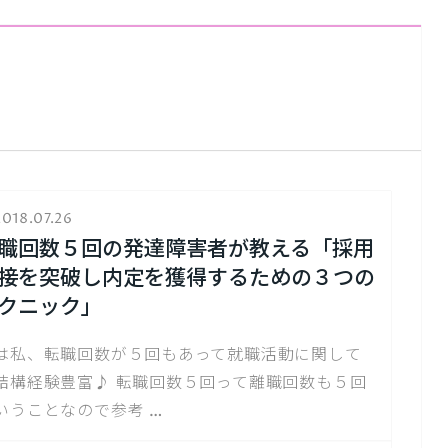
018.07.26
職回数５回の発達障害者が教える「採用
接を突破し内定を獲得するための３つの
クニック」
は私、転職回数が５回もあって就職活動に関して
結構経験豊富♪ 転職回数５回って離職回数も５回
いうことなので参考 …