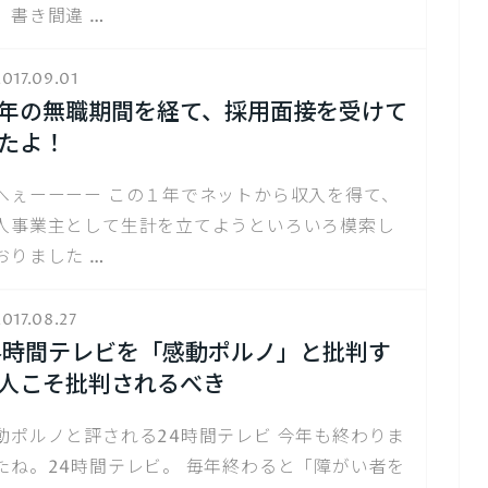
、書き間違 …
017.09.01
年の無職期間を経て、採用面接を受けて
たよ！
へぇーーーー この１年でネットから収入を得て、
人事業主として生計を立てようといろいろ模索し
おりました …
017.08.27
4時間テレビを「感動ポルノ」と批判す
人こそ批判されるべき
動ポルノと評される24時間テレビ 今年も終わりま
たね。24時間テレビ。 毎年終わると「障がい者を