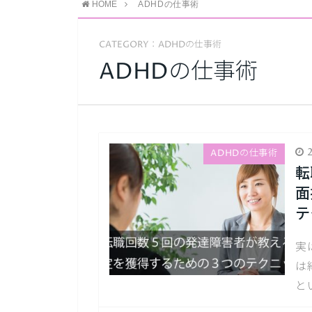
HOME
ADHDの仕事術
CATEGORY：ADHDの仕事術
ADHDの仕事術
2
ADHDの仕事術
転
面
テ
実
は
と