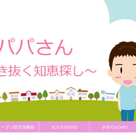
オープン就労体験談
大人のADHD
子供のADHD