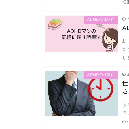
視
2
ADHDの仕事術
A
私
た
し
2
ADHDの仕事術
仕
さ
以
そ
ω