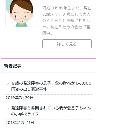
既婚の1985年生まれ、現在
32歳です。31歳にして大人
のＡＤＨＤと診断されまし
た。現在５社めの会社で奮
闘中。
詳しく見る
新着記事
８歳の発達障害の息子、父の財布から6,000
円盗み出し豪遊事件
2019年7月29日
発達障害と診断されている我が愛息子ちゃん
の小学校ライフ
2018年12月11日