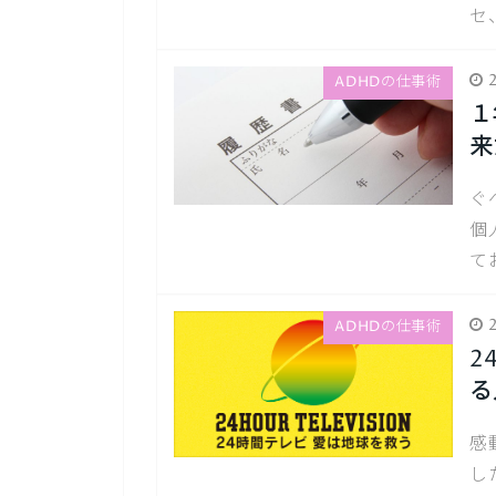
セ
2
ADHDの仕事術
１
来
ぐ
個
て
2
ADHDの仕事術
2
る
感
し