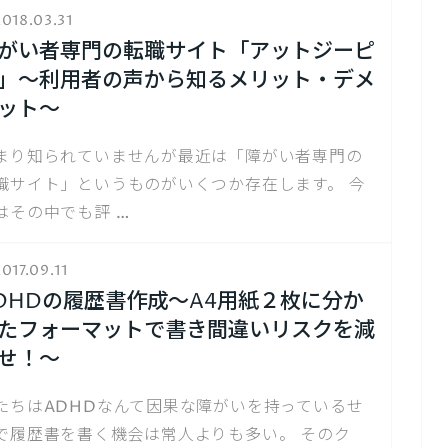
018.03.31
がい者専門の転職サイト「アットジーピ
」～利用者の声から知るメリット・デメ
ット～
まり知られていませんが最近は「障がい者専門の
職サイト」というものがいくつか存在します。 今
はその中でも評 …
017.09.11
DHDの履歴書作成～A4用紙２枚に分か
たフォーマットで書き間違いリスクを減
せ！～
たちはADHDなんて因果な障がいを持っているせ
で履歴書を書く機会は常人よりも多い。 そのク