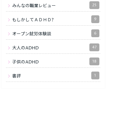
25
みんなの職業レビュー
9
もしかしてＡＤＨＤ?
6
オープン就労体験談
47
大人のADHD
18
子供のADHD
1
書評