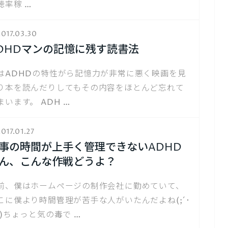
聴率稼 …
017.03.30
DHDマンの記憶に残す読書法
はADHDの特性がら記憶力が非常に悪く映画を見
り本を読んだりしてもその内容をほとんど忘れて
まいます。 ADH …
017.01.27
事の時間が上手く管理できないADHD
ん、こんな作戦どうよ？
前、僕はホームページの制作会社に勤めていて、
こに僕より時間管理が苦手な人がいたんだよね(;´･
･)ちょっと気の毒で …