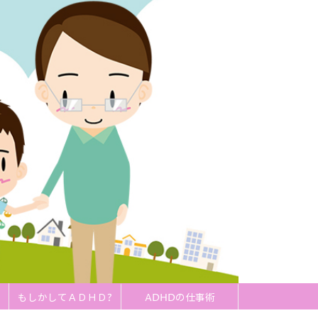
もしかしてＡＤＨＤ?
ADHDの仕事術