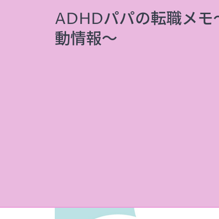
ADHDパパの転職メ
動情報～