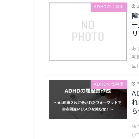
2
ADHDの仕事術
障
ー
リ
あ
転
回
2
ADHDの仕事術
A
れ
ら
私
い