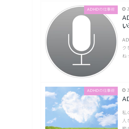
2
ADHDの仕事術
A
い
A
ク
ね
2
ADHDの仕事術
A
私
人